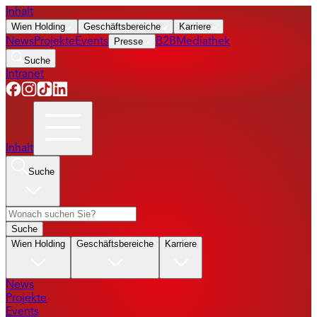
Inhalt
Wien Holding
Geschäftsbereiche
Karriere
News
Projekte
Events
Presse
B2B
Mediathek
Suche
Intranet
Inhalt
Suche
Suche
Wien Holding
Geschäftsbereiche
Karriere
News
Projekte
Events