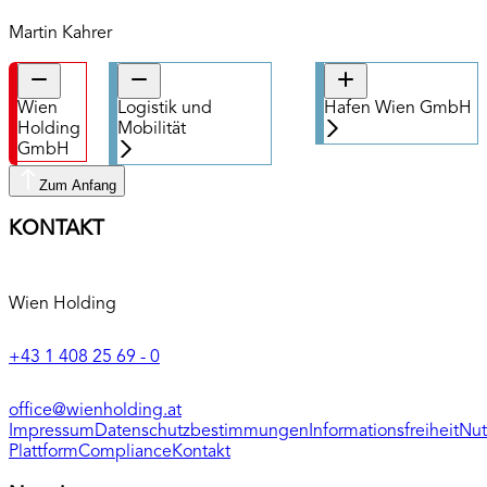
Martin Kahrer
Wien
Logistik und
Hafen Wien GmbH
Holding
Mobilität
GmbH
Zum Anfang
KONTAKT
Wien Holding
+43 1 408 25 69 - 0
office@wienholding.at
Impressum
Datenschutzbestimmungen
Informationsfreiheit
Nut
Plattform
Compliance
Kontakt