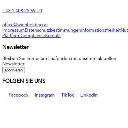
+43 1 408 25 69 - 0
office@wienholding.at
Impressum
Datenschutzbestimmungen
Informationsfreiheit
Nut
Plattform
Compliance
Kontakt
Newsletter
Bleiben Sie immer am Laufenden mit unserem aktuellen
Newsletter!
abonnieren
FOLGEN SIE UNS
Facebook
Instagram
TikTok
Linkedin