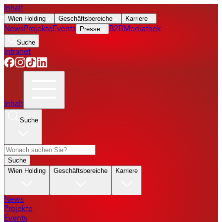
Inhalt
Wien Holding
Geschäftsbereiche
Karriere
News
Projekte
Events
Presse
B2B
Mediathek
Suche
Intranet
Inhalt
Suche
Suche
Wien Holding
Geschäftsbereiche
Karriere
News
Projekte
Events