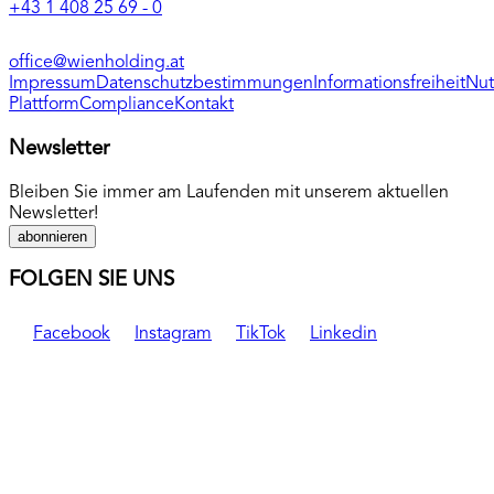
+43 1 408 25 69 - 0
office@wienholding.at
Impressum
Datenschutzbestimmungen
Informationsfreiheit
Nut
Plattform
Compliance
Kontakt
Newsletter
Bleiben Sie immer am Laufenden mit unserem aktuellen
Newsletter!
abonnieren
FOLGEN SIE UNS
Facebook
Instagram
TikTok
Linkedin